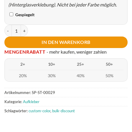
(Hinterglasverklebung). Nicht bei jeder Farbe möglich.
Gespiegelt
HATERS GONNA HATE V2 Menge
IN DEN WARENKORB
MENGENRABATT
- mehr kaufen, weniger zahlen
2+
10+
25+
50+
20%
30%
40%
50%
Artikelnummer:
SP-ST-00029
Kategorie:
Aufkleber
Schlagwörter:
custom-color
,
bulk-discount