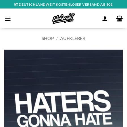
Zum
📦 DEUTSCHLANDWEIT KOSTENLOSER VERSAND AB 30€
Inhalt
springen
SHOP
/
AUFKLEBER