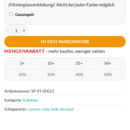
(Hinterglasverklebung). Nicht bei jeder Farbe möglich.
Gespiegelt
Swim Bike Run V1 Menge
IN DEN WARENKORB
MENGENRABATT
- mehr kaufen, weniger zahlen
2+
10+
25+
50+
20%
30%
40%
50%
Artikelnummer:
SP-ST-00022
Kategorie:
Aufkleber
Schlagwörter:
custom-color
,
bulk-discount