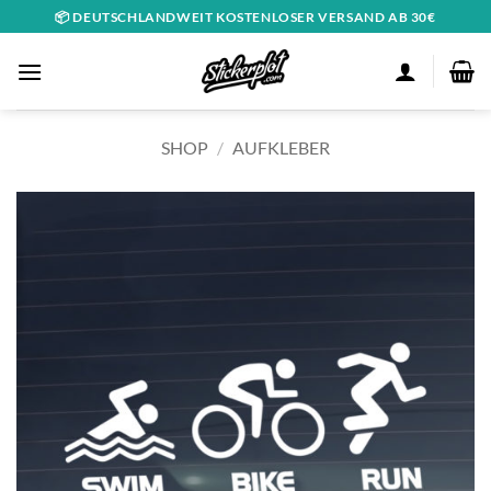
Zum
📦 DEUTSCHLANDWEIT KOSTENLOSER VERSAND AB 30€
Inhalt
springen
SHOP
/
AUFKLEBER