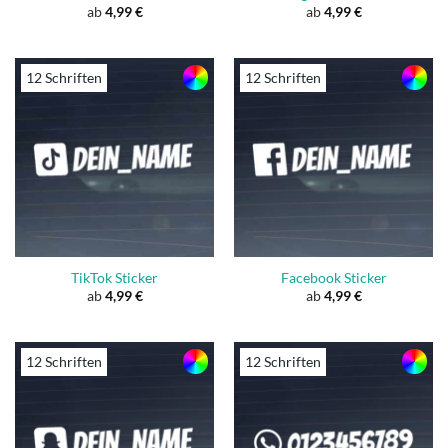
ab
4,99
€
ab
4,99
€
12 Schriften
12 Schriften
TikTok Sticker
Facebook Sticker
ab
4,99
€
ab
4,99
€
12 Schriften
12 Schriften