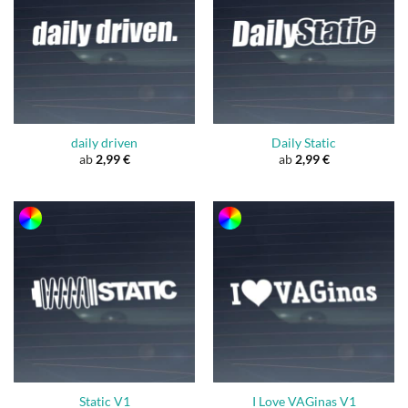
daily driven
Daily Static
ab
2,99
€
ab
2,99
€
Static V1
I Love VAGinas V1