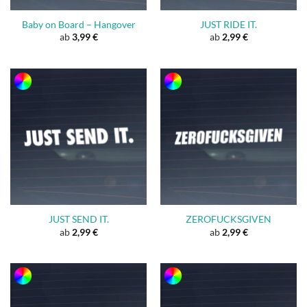
Baby on Board – Hangover
JUST RIDE IT.
ab
3,99
€
ab
2,99
€
JUST SEND IT.
ZEROFUCKSGIVEN
ab
2,99
€
ab
2,99
€