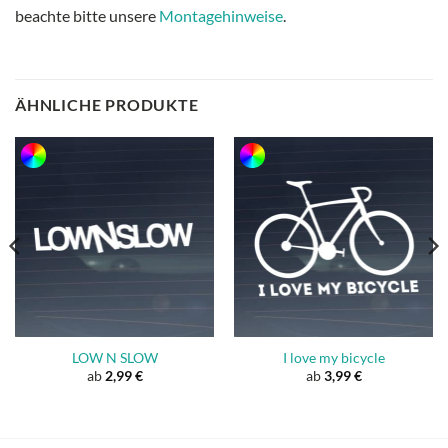
beachte bitte unsere
Montagehinweise
.
ÄHNLICHE PRODUKTE
LOW N SLOW
I love my bicycle
ab
2,99
€
ab
3,99
€