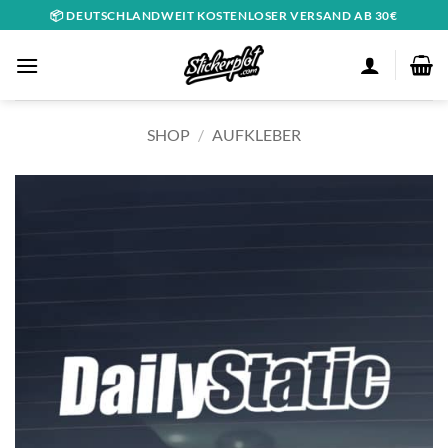
Zum
📦 DEUTSCHLANDWEIT KOSTENLOSER VERSAND AB 30€
Inhalt
springen
SHOP
/
AUFKLEBER